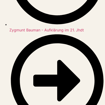
Zygmunt Bauman - Aufklärung im 21. Jhdt