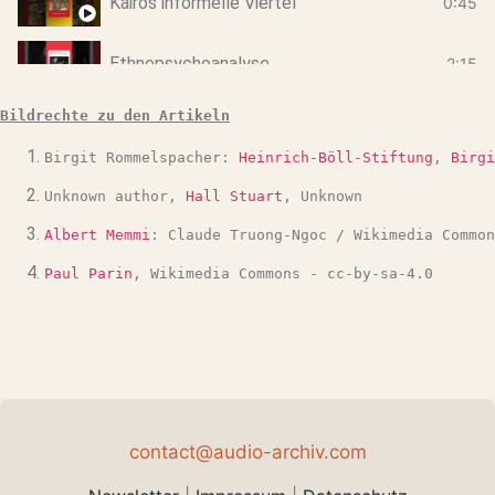
Kairos informelle Viertel
0:45
Ethnopsychoanalyse
2:15
Bildrechte zu den Artikeln
Über die Zukunft Irans
1:15
Birgit Rommelspacher: 
Heinrich-Böll-Stiftung
, 
Birgi
HateAid - Rechte im Internet
0:34
Unknown author, 
Hall Stuart
, Unknown
Albert Memmi
: Claude Truong-Ngoc / Wikimedia Common
Warum ist die AFD rechtsradikal?
1:05
Paul Parin
, Wikimedia Commons - cc-by-sa-4.0
BRD: Militär- oder Sozialstaat?
1:10
Ent-Poutinisierung
1:39
contact@audio-archiv.com