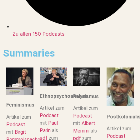
Zu allen 150 Podcasts
Summaries
Ethnopsychoanalyse
Rassismus
Feminismus
Artikel zum
Artikel zum
Podcast
Podcast
Postkolonial
Artikel zum
mit
Paul
mit
Albert
Podcast
Artikel zum
Parin
als
Memmi
als
mit
Birgit
Podcast
pdf
zum
pdf
zum
Rommelspacher