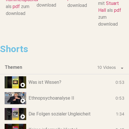
mit
Stuart
download
download
als
pdf
zum
Hall
als
pdf
download
zum
download
Shorts
Themen
10 Videos
Was ist Wissen?
0:53
Ethnopsychoanalyse II
0:53
Die Folgen sozialer Ungleicheit
1:34